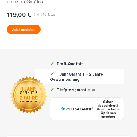
defekten Gerätes.
119,00 €
Jetzt bestellen
✔
Profi-Qualität
✔
1 Jahr Garantie + 2 Jahre
Gewährleistung
✔
Tiefpreisgarantie
i
Schon
abgesichert?
Geräteschutz-
Optionen
ansehen