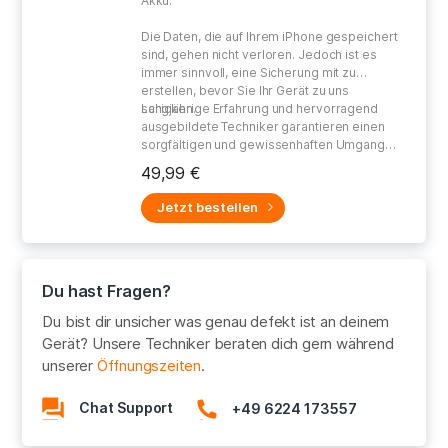
Akku.
Die Daten, die auf Ihrem iPhone gespeichert
sind, gehen nicht verloren. Jedoch ist es
immer sinnvoll, eine Sicherung mit zu
erstellen, bevor Sie Ihr Gerät zu uns
schicken.
Langjährige Erfahrung und hervorragend
ausgebildete Techniker garantieren einen
sorgfältigen und gewissenhaften Umgang
bei der Reparatur Ihres defekten Gerätes.
49,99 €
Jetzt bestellen
Du hast Fragen?
Du bist dir unsicher was genau defekt ist an deinem
Gerät? Unsere Techniker beraten dich gern während
unserer
Öffnungszeiten
.
Chat Support
+49 6224 173557