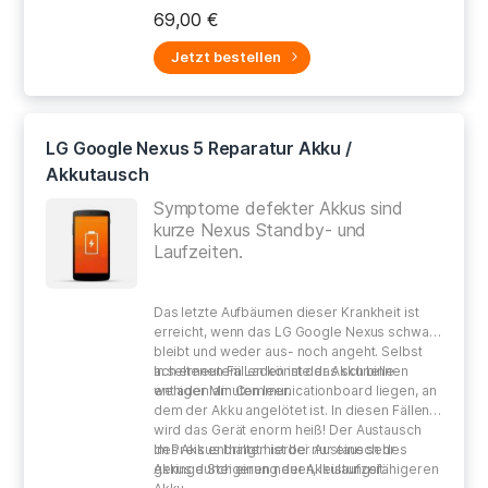
gewissenhaften Umgang bei der Reparatur
69,00 €
Ihres defekten Gerätes.
Jetzt bestellen
LG Google Nexus 5 Reparatur Akku /
Akkutausch
Symptome defekter Akkus sind
kurze Nexus Standby- und
Laufzeiten.
Das letzte Aufbäumen dieser Krankheit ist
erreicht, wenn das LG Google Nexus schwarz
bleibt und weder aus- noch angeht. Selbst
ach erneutem Laden ist der Akku binnen
In seltenen Fällen könnte das schnelle
weniger Minuten leer.
entladen am Communicationboard liegen, an
dem der Akku angelötet ist. In diesen Fällen
wird das Gerät enorm heiß! Der Austausch
des Akkus bringt hierbei nur eine sehr
Im Preis enthalten ist der Austausch des
geringe Steigerung der Akkulaufzeit.
Akkus durch einen neuen, leistungsfähigeren