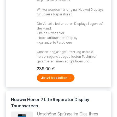
eigentlichen Glasfront.
Wir verwenden nur original Huawei Displays
für unsere Reparaturen.
Die Vorteile bei unseren Displays liegen auf
der Hand:
- keine Pixelfehler
- hoch aufösendes Display
- garantierte Farbtreue
Unsere langjährige Erfahrung und die
hervorragend ausgebildeten Techniker
garantieren einen sorgfältigen und
gewissenhaften Umgang bei der Reparatur
239,00 €
Ihres defekten Gerätes.
Jetzt bestellen
Huawei Honor 7 Lite Reparatur Display
Touchscreen
Unschöne Sprünge im Glas Ihres