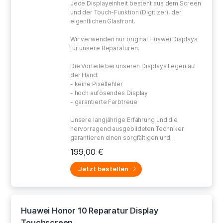
Jede Displayeinheit besteht aus dem Screen
und der Touch-Funktion (Digitizer), der
eigentlichen Glasfront.
Wir verwenden nur original Huawei Displays
für unsere Reparaturen.
Die Vorteile bei unseren Displays liegen auf
der Hand:
- keine Pixelfehler
- hoch aufösendes Display
- garantierte Farbtreue
Unsere langjährige Erfahrung und die
hervorragend ausgebildeten Techniker
garantieren einen sorgfältigen und
gewissenhaften Umgang bei der Reparatur
199,00 €
Ihres defekten Gerätes.
Jetzt bestellen
Huawei Honor 10 Reparatur Display
Touchscreen