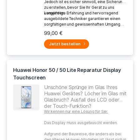
Jedoch ist es sicher sinnvoll, eine Sicherung
zu erstellen, bevor Sie Ihr Gerät zu uns
versenden.
Langjährige Erfahrung und hervorragend
ausgebildete Techniker garantieren einen
sorgfältigen und gewissenhaften Umgang
bei der Reparatur Ihres defekten Gerätes.
99,00 €
Jetzt bestellen
Huawei Honor 50 / 50 Lite Reparatur Display
Touchscreen
Unschöne Sprünge im Glas Ihres
Huawei Gerätes? Löcher im Glas mit
Glasbruch? Ausfall des LCD oder
der Touch-Funktion?
Wir kennen nur eine Lösung für Sie:
Das Display muss ausgetauscht werden.
Aufgrund der Bauweise, die anders als bei
den älteren Huawei-Modellen ist, lässt sich in