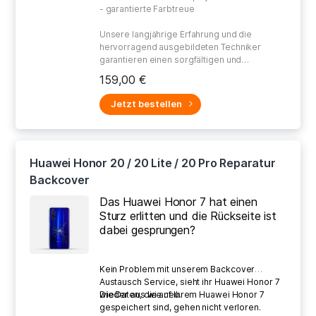
- garantierte Farbtreue
Unsere langjährige Erfahrung und die
hervorragend ausgebildeten Techniker
garantieren einen sorgfältigen und
gewissenhaften Umgang bei der Reparatur
159,00 €
Ihres defekten Gerätes.
Jetzt bestellen
Huawei Honor 20 / 20 Lite / 20 Pro Reparatur
Backcover
Das Huawei Honor 7 hat einen
Sturz erlitten und die Rückseite ist
dabei gesprungen?
Kein Problem mit unserem Backcover
Austausch Service, sieht ihr Huawei Honor 7
wieder aus wie neu.
Die Daten, die auf Ihrem Huawei Honor 7
gespeichert sind, gehen nicht verloren.