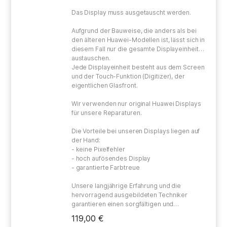
Das Display muss ausgetauscht werden.
Aufgrund der Bauweise, die anders als bei
den älteren Huawei-Modellen ist, lässt sich in
diesem Fall nur die gesamte Displayeinheit
austauschen.
Jede Displayeinheit besteht aus dem Screen
und der Touch-Funktion (Digitizer), der
eigentlichen Glasfront.
Wir verwenden nur original Huawei Displays
für unsere Reparaturen.
Die Vorteile bei unseren Displays liegen auf
der Hand:
- keine Pixelfehler
- hoch aufösendes Display
- garantierte Farbtreue
Unsere langjährige Erfahrung und die
hervorragend ausgebildeten Techniker
garantieren einen sorgfältigen und
gewissenhaften Umgang bei der Reparatur
119,00 €
Ihres defekten Gerätes.