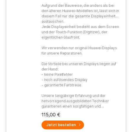
Aufgrund der Bauweise, die anders als bei
den älteren Huawei-Modellen ist, lässt sich in
diesem Fall nur die gesamte Displayeinheit
austauschen.
Jede Displayeinheit besteht aus dem Screen
und der Touch-Funktion (Digitizer), der
eigentlichen Glasfront.
Wir verwenden nur original Huawei Displays
für unsere Reparaturen.
Die Vorteile bei unseren Displays liegen auf
der Hand:
- keine Pixelfehler
- hoch aufösendes Display
- garantierte Farbtreue
Unsere langjährige Erfahrung und die
hervorragend ausgebildeten Techniker
garantieren einen sorgfältigen und
gewissenhaften Umgang bei der Reparatur
115,00 €
Ihres defekten Gerätes.
Jetzt bestellen