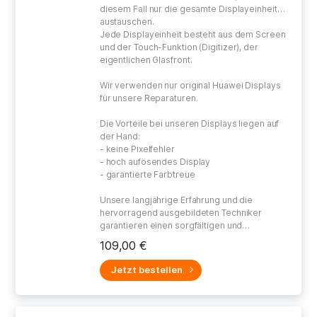
diesem Fall nur die gesamte Displayeinheit
austauschen.
Jede Displayeinheit besteht aus dem Screen
und der Touch-Funktion (Digitizer), der
eigentlichen Glasfront.
Wir verwenden nur original Huawei Displays
für unsere Reparaturen.
Die Vorteile bei unseren Displays liegen auf
der Hand:
- keine Pixelfehler
- hoch aufösendes Display
- garantierte Farbtreue
Unsere langjährige Erfahrung und die
hervorragend ausgebildeten Techniker
garantieren einen sorgfältigen und
gewissenhaften Umgang bei der Reparatur
109,00 €
Ihres defekten Gerätes.
Jetzt bestellen