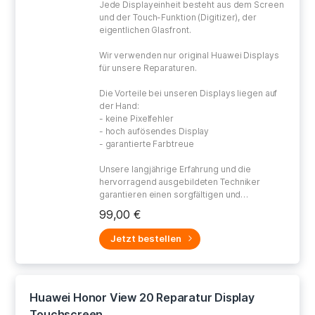
Jede Displayeinheit besteht aus dem Screen
und der Touch-Funktion (Digitizer), der
eigentlichen Glasfront.
Wir verwenden nur original Huawei Displays
für unsere Reparaturen.
Die Vorteile bei unseren Displays liegen auf
der Hand:
- keine Pixelfehler
- hoch aufösendes Display
- garantierte Farbtreue
Unsere langjährige Erfahrung und die
hervorragend ausgebildeten Techniker
garantieren einen sorgfältigen und
gewissenhaften Umgang bei der Reparatur
99,00 €
Ihres defekten Gerätes.
Jetzt bestellen
Huawei Honor View 20 Reparatur Display
Touchscreen