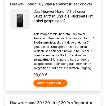
Huawei Honor 10 / Play Reparatur Backcover
Das Huawei Honor 7 hat einen
Sturz erlitten und die Rückseite ist
dabei gesprungen?
Kein Problem mit unserem Backcover
Austausch Service, sieht ihr Huawei Honor 7
wieder aus wie neu.
Die Daten, die auf Ihrem Huawei Honor 7
gespeichert sind, gehen nicht verloren.
Jedoch ist es sicher sinnvoll, eine Sicherung
zu erstellen, bevor Sie Ihr Gerät zu uns
versenden.
Langjährige Erfahrung und hervorragend
ausgebildete Techniker garantieren einen
sorgfältigen und gewissenhaften Umgang
bei der Reparatur Ihres defekten Gerätes.
99,00 €
Jetzt bestellen
Huawei Honor 20 / 20 Lite / 20 Pro Reparatur