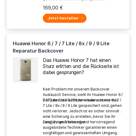
gewissenhaften Umgang bei der Reparatur
169,00 €
Ihres defekten Gerätes.
Jetzt bestellen
Huawei Honor 6 / 7 / 7 Lite / 8x / 9 / 9 Lite
Reparatur Backcover
Das Huawei Honor 7 hat einen
Sturz erlitten und die Rückseite ist
dabei gesprungen?
Kein Problem mit unserem Backcover
Austausch Service, sieht ihr Huawei Honor 6 /
7 / 7 Lite / 8x / 9 / 9 Lite wieder aus wie neu.
Die Daten, die auf Ihrem Huawei Honor 6 / 7 /
7 Lite / 8x / 9 / 9 Lite gespeichert sind, gehen
nicht verloren. Jedoch ist es sicher sinnvoll,
eine Sicherung zu erstellen, bevor Sie Ihr
Gerät zu uns versenden.
Langjährige Erfahrung und hervorragend
ausgebildete Techniker garantieren einen
sorgfältigen und gewissenhaften Umgang