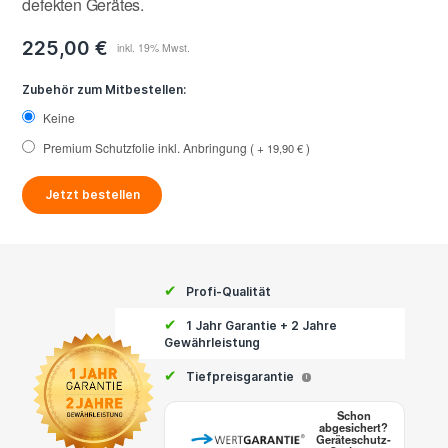
defekten Gerätes.
225,00 €
Zubehör zum Mitbestellen:
Keine
Premium Schutzfolie inkl. Anbringung
+
19,90 €
Jetzt bestellen
✔
Profi-Qualität
✔
1 Jahr Garantie + 2 Jahre
Gewährleistung
✔
Tiefpreisgarantie
i
Schon
abgesichert?
Geräteschutz-