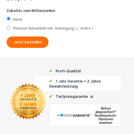
Zubehör zum Mitbestellen:
Keine
Premium Schutzfolie inkl. Anbringung
+
19,90 €
Jetzt bestellen
✔
Profi-Qualität
✔
1 Jahr Garantie + 2 Jahre
Gewährleistung
✔
Tiefpreisgarantie
i
Schon
abgesichert?
Geräteschutz-
Optionen
ansehen