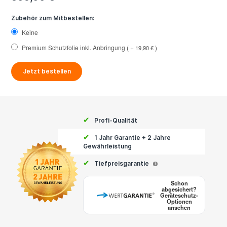
Zubehör zum Mitbestellen:
Keine
Premium Schutzfolie inkl. Anbringung
+
19,90 €
Jetzt bestellen
✔
Profi-Qualität
✔
1 Jahr Garantie + 2 Jahre
Gewährleistung
✔
Tiefpreisgarantie
i
Schon
abgesichert?
Geräteschutz-
Optionen
ansehen