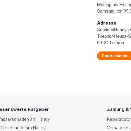
Montag bis Freita
Samstag von 09:3
Adresse
Service4Handy
Theodor-Heuss-S
69181 Leimen
Route planen
esenswerte Ratgeber
Zahlung &
asserschaden am Handy
Reparaturp
itzeschaden am Handy
Versandkos