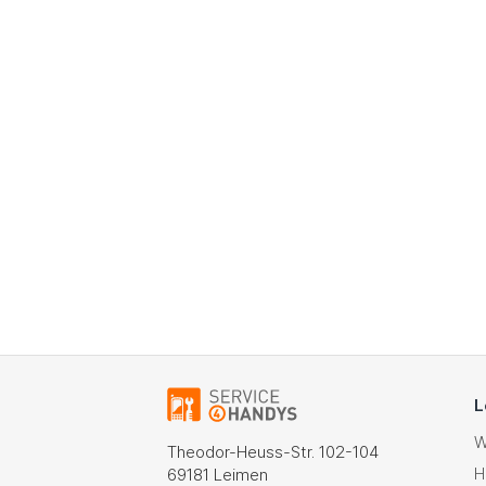
L
W
Theodor-Heuss-Str. 102-104
H
69181 Leimen