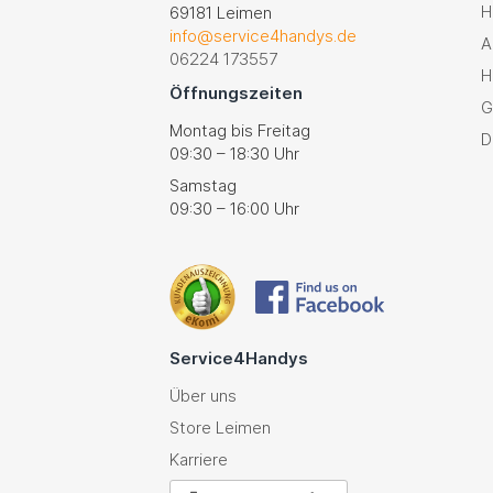
H
69181 Leimen
info@service4handys.de
A
06224 173557
H
Öffnungszeiten
G
Montag bis Freitag
D
09:30 – 18:30 Uhr
Samstag
09:30 – 16:00 Uhr
Service4Handys
Über uns
Store Leimen
Karriere