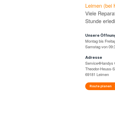
Leimen (bei 
Viele Repara
Stunde erled
Unsere Öffnun
Montag bis Freita
Samstag von 09:3
Adresse
Service4Handy
Theodor-Heuss-S
69181 Leimen
Route planen