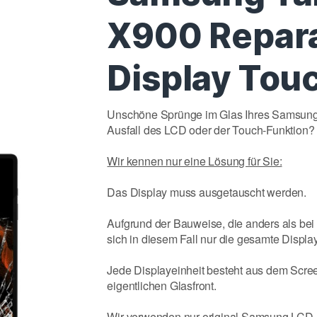
X900 Repar
Display Tou
Unschöne Sprünge im Glas Ihres Samsung 
Ausfall des LCD oder der Touch-Funktion?
Wir kennen nur eine Lösung für Sie:
Das Display muss ausgetauscht werden.
Aufgrund der Bauweise, die anders als bei
sich in diesem Fall nur die gesamte Displa
Jede Displayeinheit besteht aus dem Screen
eigentlichen Glasfront.
Wir verwenden nur original Samsung LCD D