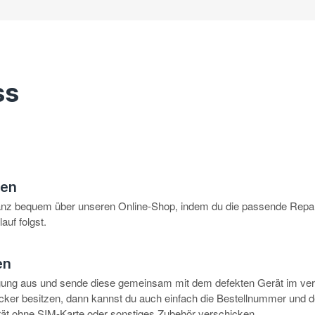
ss
hen
anz bequem über unseren Online-Shop, indem du die passende Repar
auf folgst.
en
igung aus und sende diese gemeinsam mit dem defekten Gerät im ve
rucker besitzen, dann kannst du auch einfach die Bestellnummer und 
erät ohne SIM-Karte oder sonstiges Zubehör verschicken.