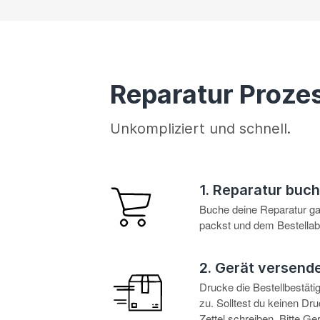
Reparatur Proze
Unkompliziert und schnell.
1. Reparatur buc
Buche deine Reparatur g
packst und dem Bestellabl
2. Gerät versend
Drucke die Bestellbestät
zu. Solltest du keinen D
Zettel schreiben. Bitte G