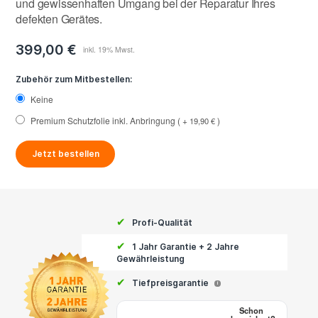
und gewissenhaften Umgang bei der Reparatur Ihres
defekten Gerätes.
399,00 €
Zubehör zum Mitbestellen:
Keine
Premium Schutzfolie inkl. Anbringung
+
19,90 €
Jetzt bestellen
✔
Profi-Qualität
✔
1 Jahr Garantie + 2 Jahre
Gewährleistung
✔
Tiefpreisgarantie
i
Schon