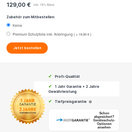
129,00 €
Zubehör zum Mitbestellen:
Keine
Premium Schutzfolie inkl. Anbringung
+
19,90 €
Jetzt bestellen
✔
Profi-Qualität
✔
1 Jahr Garantie + 2 Jahre
Gewährleistung
✔
Tiefpreisgarantie
i
Schon
abgesichert?
Geräteschutz-
Optionen
ansehen