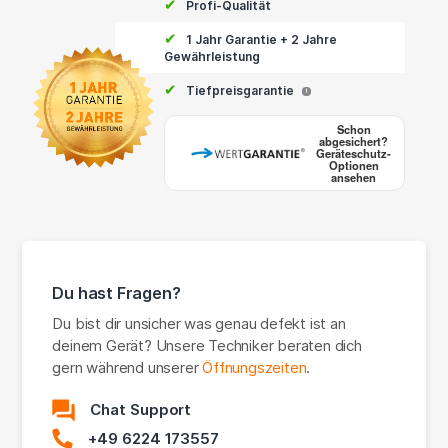
✔
Profi-Qualität
✔
1 Jahr Garantie + 2 Jahre
Gewährleistung
✔
Tiefpreisgarantie
i
Schon
abgesichert?
Geräteschutz-
Optionen
ansehen
Du hast Fragen?
Du bist dir unsicher was genau defekt ist an
deinem Gerät? Unsere Techniker beraten dich
gern während unserer
Öffnungszeiten
.
Chat Support
+49 6224 173557