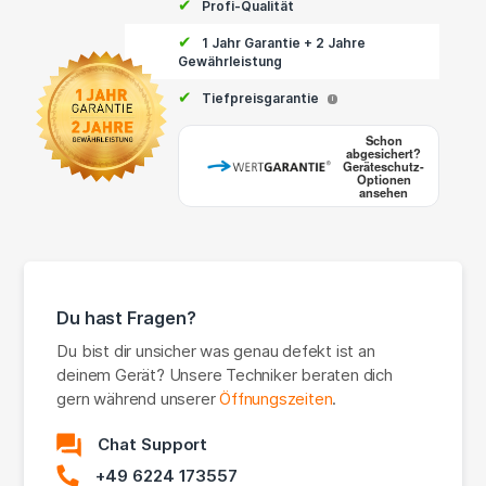
✔
Profi-Qualität
✔
1 Jahr Garantie + 2 Jahre
Gewährleistung
✔
Tiefpreisgarantie
i
Schon
abgesichert?
Geräteschutz-
Optionen
ansehen
Du hast Fragen?
Du bist dir unsicher was genau defekt ist an
deinem Gerät? Unsere Techniker beraten dich
gern während unserer
Öffnungszeiten
.
Chat Support
+49 6224 173557