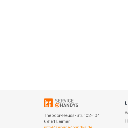
L
W
Theodor-Heuss-Str. 102-104
H
69181 Leimen
info@service4handys.de