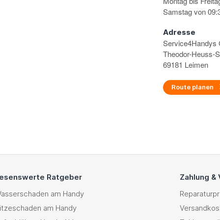
Montag bis Freita
Samstag von 09:3
Adresse
Service4Handy
Theodor-Heuss-S
69181 Leimen
Route planen
esenswerte Ratgeber
Zahlung &
asserschaden am Handy
Reparaturp
itzeschaden am Handy
Versandkos