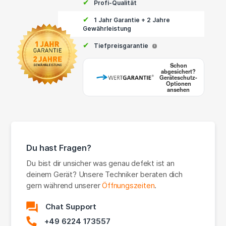
✔
Profi-Qualität
✔
1 Jahr Garantie + 2 Jahre
Gewährleistung
✔
Tiefpreisgarantie
i
Schon
abgesichert?
Geräteschutz-
Optionen
ansehen
Du hast Fragen?
Du bist dir unsicher was genau defekt ist an
deinem Gerät? Unsere Techniker beraten dich
gern während unserer
Öffnungszeiten
.
Chat Support
+49 6224 173557