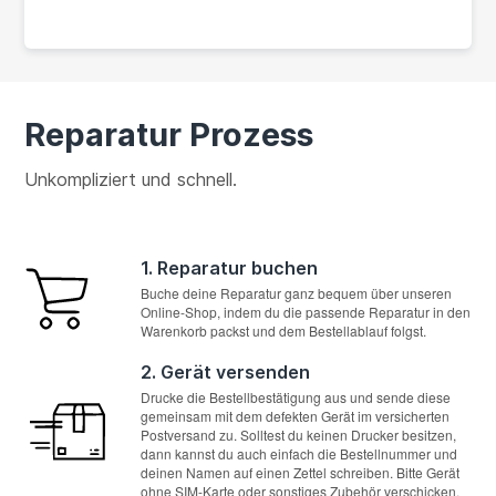
Reparatur Prozess
Unkompliziert und schnell.
1. Reparatur buchen
Buche deine Reparatur ganz bequem über unseren
Online-Shop, indem du die passende Reparatur in den
Warenkorb packst und dem Bestellablauf folgst.
2. Gerät versenden
Drucke die Bestellbestätigung aus und sende diese
gemeinsam mit dem defekten Gerät im versicherten
Postversand zu. Solltest du keinen Drucker besitzen,
dann kannst du auch einfach die Bestellnummer und
deinen Namen auf einen Zettel schreiben. Bitte Gerät
ohne SIM-Karte oder sonstiges Zubehör verschicken.