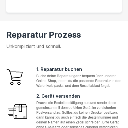
Reparatur Prozess
Unkompliziert und schnell.
1. Reparatur buchen
Buche deine Reparatur ganz bequem über unseren
Online-Shop, indem du die passende Reparatur in den
Warenkorb packst und dem Bestellablauf folgst.
2. Gerät versenden
Drucke die Bestellbestätigung aus und sende diese
gemeinsam mit dem defekten Gerät im versicherten
Postversand zu. Solltest du keinen Drucker besitzen,
dann kannst du auch einfach die Bestellnummer und
deinen Namen auf einen Zettel schreiben. Bitte Gerät
ohne SIM-Karte oder sonstiges Zubehör verschicken.