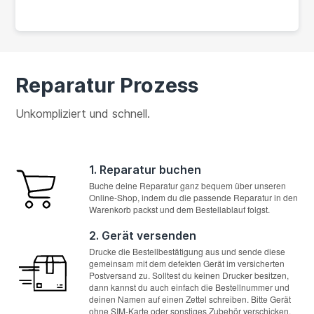
Reparatur Prozess
Unkompliziert und schnell.
1. Reparatur buchen
Buche deine Reparatur ganz bequem über unseren
Online-Shop, indem du die passende Reparatur in den
Warenkorb packst und dem Bestellablauf folgst.
2. Gerät versenden
Drucke die Bestellbestätigung aus und sende diese
gemeinsam mit dem defekten Gerät im versicherten
Postversand zu. Solltest du keinen Drucker besitzen,
dann kannst du auch einfach die Bestellnummer und
deinen Namen auf einen Zettel schreiben. Bitte Gerät
ohne SIM-Karte oder sonstiges Zubehör verschicken.