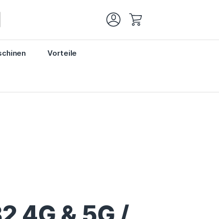
Mein Warenkorb
chinen
Vorteile
 4G & 5G /