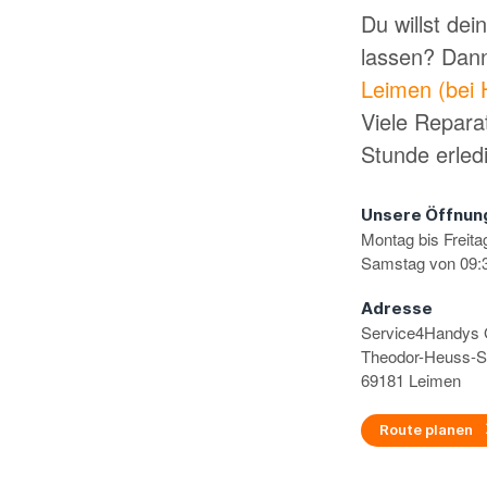
Du willst de
lassen? Dan
Leimen (bei 
Viele Repara
Stunde erled
Unsere Öffnun
Montag bis Freita
Samstag von 09:3
Adresse
Service4Handy
Theodor-Heuss-S
69181 Leimen
Route planen