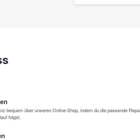
ss
hen
anz bequem über unseren Online-Shop, indem du die passende Repar
auf folgst.
en