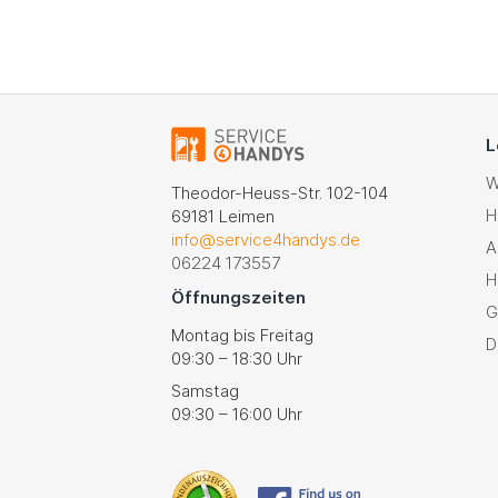
L
W
Theodor-Heuss-Str. 102-104
H
69181 Leimen
info@service4handys.de
A
06224 173557
H
Öffnungszeiten
G
Montag bis Freitag
D
09:30 – 18:30 Uhr
Samstag
09:30 – 16:00 Uhr