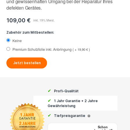
und gewissenhaften Umgang bei der Reparatur Ihres
defekten Gerätes.
109,00 €
Zubehör zum Mitbestellen:
Keine
Premium Schutzfolie inkl. Anbringung
+
19,90 €
Jetzt bestellen
✔
Profi-Qualität
✔
1 Jahr Garantie + 2 Jahre
Gewährleistung
✔
Tiefpreisgarantie
i
Schon