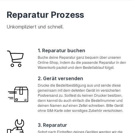
Reparatur Prozess
Unkompliziert und schnell.
1. Reparatur buchen
Buche deine Reparatur ganz bequem über unseren
Online-Shop, indem du die passende Reparatur in den
Warenkorb packst und dem Bestellablauf folgst.
2. Gerät versenden
Drucke die Bestellbestätigung aus und sende diese
gemeinsam mit dem defekten Gerät im versicherten
Postversand zu. Solltest du keinen Drucker besitzen,
dann kannst du auch einfach die Bestellnummer und
deinen Namen auf einen Zettel schreiben. Bitte Gerät
ohne SIM-Karte oder sonstiges Zubehör verschicken.
3. Reparatur
Sofort nach Eintreffen deines Gerätes werden wir die