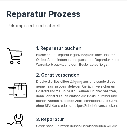
Reparatur Prozess
Unkompliziert und schnell.
1. Reparatur buchen
Buche deine Reparatur ganz bequem über unseren
Online-Shop, indem du die passende Reparatur in den
Warenkorb packst und dem Bestellablauf folgst.
2. Gerät versenden
Drucke die Bestellbestätigung aus und sende diese
gemeinsam mit dem defekten Gerät im versicherten
Postversand zu. Solltest du keinen Drucker besitzen,
dann kannst du auch einfach die Bestellnummer und
deinen Namen auf einen Zettel schreiben. Bitte Gerät
ohne SIM-Karte oder sonstiges Zubehör verschicken.
3. Reparatur
Sofort nach Eintreffen deines Gerätes werden wir die