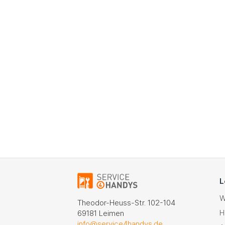
L
W
Theodor-Heuss-Str. 102-104
H
69181 Leimen
info@service4handys.de