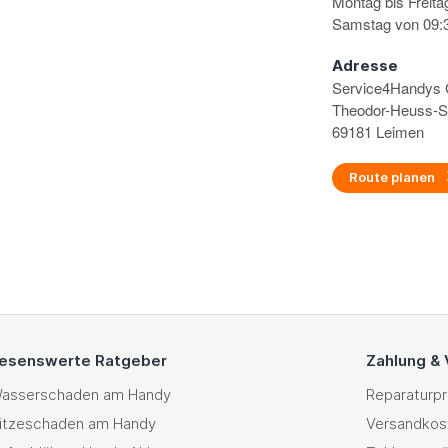
Montag bis Freita
Samstag von 09:3
Adresse
Service4Handy
Theodor-Heuss-S
69181 Leimen
Route planen
esenswerte Ratgeber
Zahlung &
asserschaden am Handy
Reparaturp
itzeschaden am Handy
Versandkos