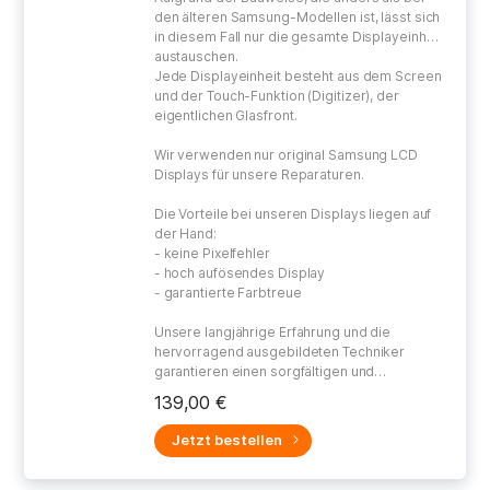
den älteren Samsung-Modellen ist, lässt sich
in diesem Fall nur die gesamte Displayeinheit
austauschen.
Jede Displayeinheit besteht aus dem Screen
und der Touch-Funktion (Digitizer), der
eigentlichen Glasfront.
Wir verwenden nur original Samsung LCD
Displays für unsere Reparaturen.
Die Vorteile bei unseren Displays liegen auf
der Hand:
- keine Pixelfehler
- hoch aufösendes Display
- garantierte Farbtreue
Unsere langjährige Erfahrung und die
hervorragend ausgebildeten Techniker
garantieren einen sorgfältigen und
gewissenhaften Umgang bei der Reparatur
139,00 €
Ihres defekten Gerätes.
Jetzt bestellen