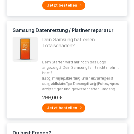
Jetzt bestellen
Samsung Datenrettung / Platinenreparatur
Dein Samsung hat einen
Totalschaden?
Beim Starten wird
nur noch das Logo
angezeigt
? Dein Samsung
fährt nicht mehr
hoch?
Auch in
Langjährige Erfahrung und hervorragend
komplizierten Fällen schaffen wir
eine
ausgebildete Techniker garantieren einen
vollständige Datenrettung (Fotos, Apps
etc.).
sorgfältigen und gewissenhaften Umgang
bei der Reparatur Deines defekten Gerätes.
299,00 €
Jetzt bestellen
Du hast Fragen?