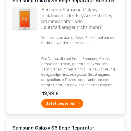
Samsung Galaxy S6 Edge Reparatur Schalter
Bei Ihrem Samsung Galaxy
funktioniert der Ein/Aus-Schalter,
Stummschalter oder
Lautstärkeregler nicht mehr?
Wir ersetzen das defekte Flex Kabel um die
Funktion wieder herzustellen.
Die Daten, die auf Ihrem Samsung Galaxy
gespeichert sind, gehen nicht verloren.
Jeoch ist es immer sinnvoll, eine Sicherung
zu erstellen, bevor Sie das Gerät an uns
Langjährige Erfahrung und hervorragend
versenden.
ausgebildete Techniker garantieren einen
sorgfältigen und gewissenhaften Umgang
bei der Reparatur Ihres defekten Gerätes.
49,99 €
Jetzt bestellen
Samsung Galaxy S6 Edge Reparatur