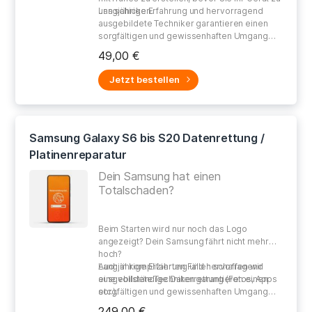
uns schicken.
Langjährige Erfahrung und hervorragend
ausgebildete Techniker garantieren einen
sorgfältigen und gewissenhaften Umgang
bei der Reparatur Ihres defekten Gerätes.
49,00 €
Jetzt bestellen
Samsung Galaxy S6 bis S20 Datenrettung /
Platinenreparatur
Dein Samsung hat einen
Totalschaden?
Beim Starten wird
nur noch das Logo
angezeigt
? Dein Samsung
fährt nicht mehr
hoch?
Auch in
Langjährige Erfahrung und hervorragend
komplizierten Fällen schaffen wir
eine
ausgebildete Techniker garantieren einen
vollständige Datenrettung (Fotos, Apps
etc.).
sorgfältigen und gewissenhaften Umgang
bei der Reparatur Deines defekten Gerätes.
249,00 €