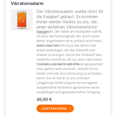
Vibrationsalarm
Der Vibrationsalarm wurde nicht für
die Ewigkeit gebaut. Es kommen
immer wieder Geräte zu uns, die
einen defekten Vibrationsmotor
haben.
Der Defekt, der dabei am häufigsten auftritt,
ist dass der Schwingkopf, der durch einen
Motor angetrieben wird, einfach nicht mehr
verbunden ist.
Durch das Gewicht muss der Motor viel
Arbeit aufbringen, um das Gewicht zum
drehen zu bringen. Durch die Umwucht des
Gewichts kommt es oft vor, dass das kleine
Gewicht vom Motor abbricht.
Die Daten, die auf Ihrem iPhone gespeichert
sind, gehen nicht verloren. Jedoch ist es
immer sinnvoll, eine Sicherung zu erstellen,
bevor Sie Ihr Gerät zu uns schicken.
Langjährige Erfahrungund hervorragend
ausgebildete Techniker garantieren einen
sorgfältigen und gewissenhaften Umgang
bei der Reparatur Ihres defekten Gerätes.
49,99 €
Jetzt bestellen