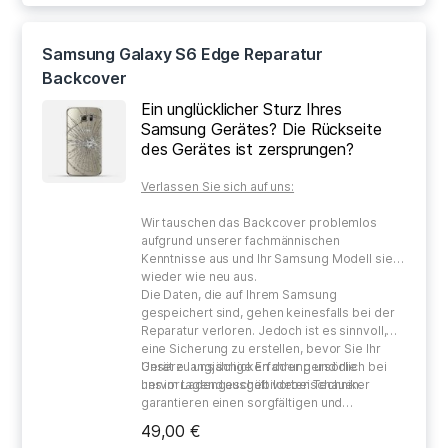
Samsung Galaxy S6 Edge Reparatur
Backcover
Ein unglücklicher Sturz Ihres
Samsung Gerätes? Die Rückseite
des Gerätes ist zersprungen?
Verlassen Sie sich auf uns:
Wir tauschen das Backcover problemlos
aufgrund unserer fachmännischen
Kenntnisse aus und Ihr Samsung Modell sieht
wieder wie neu aus.
Die Daten, die auf Ihrem Samsung
gespeichert sind, gehen keinesfalls bei der
Reparatur verloren. Jedoch ist es sinnvoll,
eine Sicherung zu erstellen, bevor Sie Ihr
Gerät zu uns schicken oder persönlich bei
Unsere langjährige Erfahrung und die
uns im Ladengeschäft vorbeischauen.
hervorragend ausgebildeten Techniker
garantieren einen sorgfältigen und
gewissenhaften Umgang bei der Reparatur
49,00 €
Ihres defekten Gerätes.