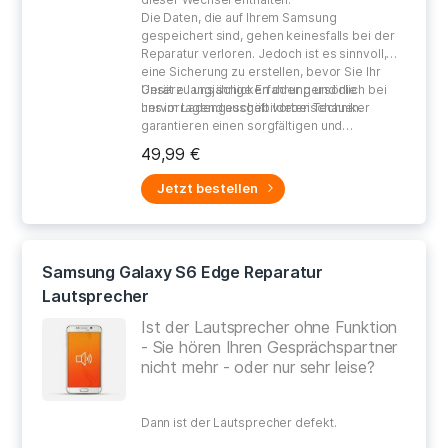
Die Daten, die auf Ihrem Samsung
gespeichert sind, gehen keinesfalls bei der
Reparatur verloren. Jedoch ist es sinnvoll,
eine Sicherung zu erstellen, bevor Sie Ihr
Gerät zu uns schicken oder persönlich bei
Unsere langjährige Erfahrung und die
uns im Ladengeschäft vorbeischauen.
hervorragend ausgebildeten Techniker
garantieren einen sorgfältigen und
gewissenhaften Umgang bei der Reparatur
49,99 €
Ihres defekten Gerätes.
Jetzt bestellen
Samsung Galaxy S6 Edge Reparatur
Lautsprecher
Ist der Lautsprecher ohne Funktion
- Sie hören Ihren Gesprächspartner
nicht mehr - oder nur sehr leise?
Dann ist der Lautsprecher defekt.