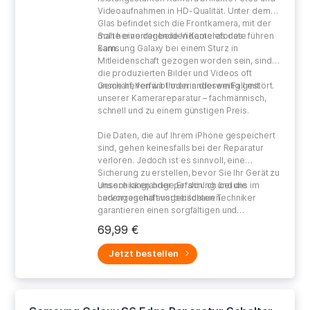
Videoaufnahmen in HD-Qualität. Unter dem
Glas befindet sich die Frontkamera, mit der
man hervorragende Videotelefonate führen
Sollte eine der beiden Kameras des
kann.
Samsung Galaxy bei einem Sturz in
Mitleidenschaft gezogen worden sein, sind
die produzierten Bilder und Videos oft
unscharf, verfärbt oder anderweitig gestört.
Gerne helfen wir Ihnen in diesem Fall mit
unserer Kamerareparatur – fachmännisch,
schnell und zu einem günstigen Preis.
Die Daten, die auf Ihrem iPhone gespeichert
sind, gehen keinesfalls bei der Reparatur
verloren. Jedoch ist es sinnvoll, eine
Sicherung zu erstellen, bevor Sie Ihr Gerät zu
uns schicken oder persönlich bei uns im
Unsere langjährige Erfahrung und die
Ladengeschäft vorbeischauen.
hervorragend ausgebildeten Techniker
garantieren einen sorgfältigen und
gewissenhaften Umgang bei der Reparatur
69,99 €
Ihres defekten Gerätes.
Jetzt bestellen