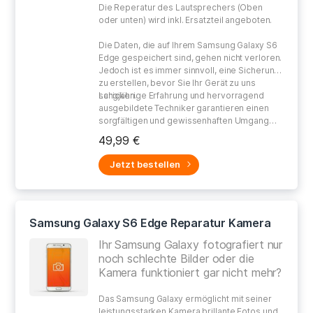
Die Reperatur des Lautsprechers (Oben
oder unten) wird inkl. Ersatzteil angeboten.
Die Daten, die auf Ihrem Samsung Galaxy S6
Edge gespeichert sind, gehen nicht verloren.
Jedoch ist es immer sinnvoll, eine Sicherung
zu erstellen, bevor Sie Ihr Gerät zu uns
schicken.
Langjährige Erfahrung und hervorragend
ausgebildete Techniker garantieren einen
sorgfältigen und gewissenhaften Umgang
bei der Reparatur Ihres defekten Gerätes.
49,99 €
Jetzt bestellen
Samsung Galaxy S6 Edge Reparatur Kamera
Ihr Samsung Galaxy fotografiert nur
noch schlechte Bilder oder die
Kamera funktioniert gar nicht mehr?
Das Samsung Galaxy ermöglicht mit seiner
leistungsstarken Kamera brillante Fotos und