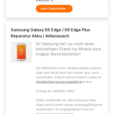
Jetzt bestellen
Samsung Galaxy S6 Edge / S6 Edge Plus
Reparatur Akku / Akkutausch
Ihr Samsung hat nur noch einen
kurzzeitigen Stand-by-Modus bzw.
knappe Benutzerzeiten?
Der Bildschirm Ihres Gerätes bleibt schwarz
oder das Gerät lässt sich weder aus- noch
einschalten. Selbst nach erneutem Laden ist
der Akku binnen weniger Minuten leer.
Unsere Diagnose ist eindeutig:
Es liegt am defekten Akku!
Daher empfehlen wir den Austausch des
Akkus durch einen neuen, leistungsfähigeren
Akkumulator. Im angegebenen Preis ist
dieser Wechsel enthalten.