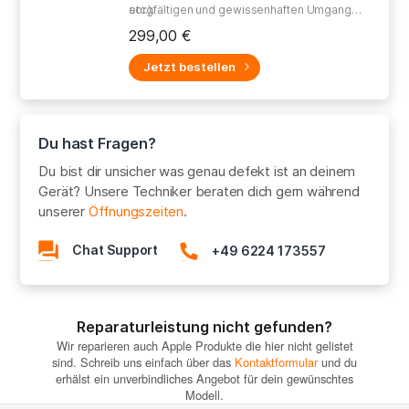
etc.).
sorgfältigen und gewissenhaften Umgang
bei der Reparatur Deines defekten Gerätes.
299,00 €
Jetzt bestellen
Du hast Fragen?
Du bist dir unsicher was genau defekt ist an deinem
Gerät? Unsere Techniker beraten dich gern während
unserer
Öffnungszeiten
.
Chat Support
+49 6224 173557
Reparaturleistung nicht gefunden?
Wir reparieren auch Apple Produkte die hier nicht gelistet
sind. Schreib uns einfach über das
Kontaktformular
und du
erhälst ein unverbindliches Angebot für dein gewünschtes
Modell.