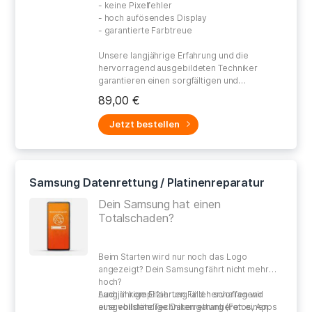
- keine Pixelfehler
- hoch aufösendes Display
- garantierte Farbtreue
Unsere langjährige Erfahrung und die
hervorragend ausgebildeten Techniker
garantieren einen sorgfältigen und
gewissenhaften Umgang bei der Reparatur
89,00 €
Ihres defekten Gerätes.
Jetzt bestellen
Samsung Datenrettung / Platinenreparatur
Dein Samsung hat einen
Totalschaden?
Beim Starten wird
nur noch das Logo
angezeigt
? Dein Samsung
fährt nicht mehr
hoch?
Auch in
Langjährige Erfahrung und hervorragend
komplizierten Fällen schaffen wir
eine
ausgebildete Techniker garantieren einen
vollständige Datenrettung (Fotos, Apps