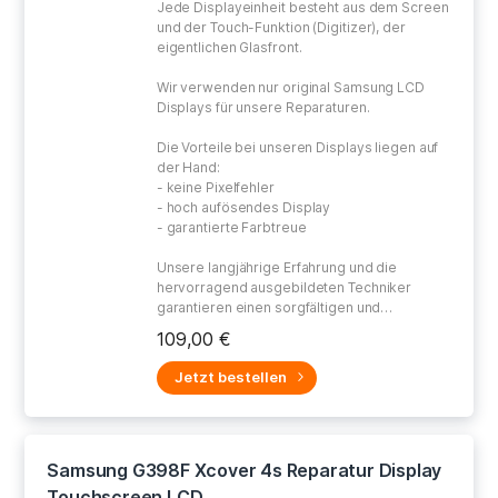
Jede Displayeinheit besteht aus dem Screen
und der Touch-Funktion (Digitizer), der
eigentlichen Glasfront.
Wir verwenden nur original Samsung LCD
Displays für unsere Reparaturen.
Die Vorteile bei unseren Displays liegen auf
der Hand:
- keine Pixelfehler
- hoch aufösendes Display
- garantierte Farbtreue
Unsere langjährige Erfahrung und die
hervorragend ausgebildeten Techniker
garantieren einen sorgfältigen und
gewissenhaften Umgang bei der Reparatur
109,00 €
Ihres defekten Gerätes.
Jetzt bestellen
Samsung G398F Xcover 4s Reparatur Display
Touchscreen LCD