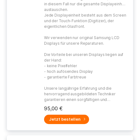
in diesem Fall nur die gesamte Displayeinheit
austauschen.
Jede Displayeinheit besteht aus dem Screen
und der Touch-Funktion (Digitizer), der
eigentlichen Glasfront.
Wir verwenden nur original Samsung LCD
Displays für unsere Reparaturen.
Die Vorteile bei unseren Displays liegen auf
der Hand:
- keine Pixelfehler
- hoch aufösendes Display
- garantierte Farbtreue
Unsere langjährige Erfahrung und die
hervorragend ausgebildeten Techniker
garantieren einen sorgfältigen und
gewissenhaften Umgang bei der Reparatur
95,00 €
Ihres defekten Gerätes.
Jetzt bestellen