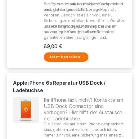
beilegen oder ein nagelneues Backcover in
Die Daten, die auf Ihrem iPhone gespeichert
unser Ladengeschäft mitbringen.
sind, gehen keinesfalls bei der Reparatur
verloren. Jedoch ist es sinnvoll, eine
Sicherung zu erstellen, bevor Sie Ihr Gerät zu
uns schicken oder persönlich bei uns im
Unsere langjährige Erfahrung und die
Ladengeschäft vorbeischauen.
hervorragend ausgebildeten Techniker
garantieren einen sorgfältigen und
gewissenhaften Umgang bei der Reparatur
89,00 €
Ihres defekten Gerätes.
Jetzt bestellen
Apple iPhone 6s Reparatur USB Dock /
Ladebuchse
Ihr iPhone lädt nicht? Kontakte am
USB Dock Connector sind
verbogen? Hier hilft der Austausch
der Ladebuchse.
Die Daten, die auf Ihrem iPhone gespeichert
sind, gehen nicht verloren. Jedoch ist es
immer sinnvoll, eine Sicherung mit iTunes zu