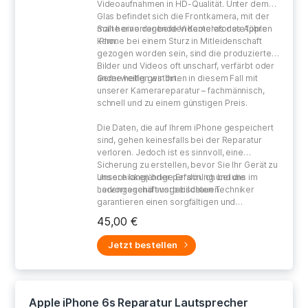
Videoaufnahmen in HD-Qualität. Unter dem
Glas befindet sich die Frontkamera, mit der
man hervorragende Videotelefonate führen
Sollte eine der beiden Kameras des Apple
kann.
iPhone bei einem Sturz in Mitleidenschaft
gezogen worden sein, sind die produzierten
Bilder und Videos oft unscharf, verfärbt oder
anderweitig gestört.
Gerne helfen wir Ihnen in diesem Fall mit
unserer Kamerareparatur – fachmännisch,
schnell und zu einem günstigen Preis.
Die Daten, die auf Ihrem iPhone gespeichert
sind, gehen keinesfalls bei der Reparatur
verloren. Jedoch ist es sinnvoll, eine
Sicherung zu erstellen, bevor Sie Ihr Gerät zu
uns schicken oder persönlich bei uns im
Unsere langjährige Erfahrung und die
Ladengeschäft vorbeischauen.
hervorragend ausgebildeten Techniker
garantieren einen sorgfältigen und
gewissenhaften Umgang bei der Reparatur
45,00 €
Ihres defekten Gerätes.
Jetzt bestellen
Apple iPhone 6s Reparatur Lautsprecher