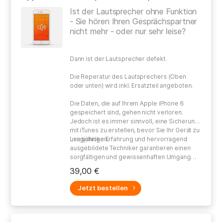
Ist der Lautsprecher ohne Funktion
- Sie hören Ihren Gesprächspartner
nicht mehr - oder nur sehr leise?
Dann ist der Lautsprecher defekt.
Die Reperatur des Lautsprechers (Oben
oder unten) wird inkl. Ersatzteil angeboten.
Die Daten, die auf Ihrem Apple iPhone 6
gespeichert sind, gehen nicht verloren.
Jedoch ist es immer sinnvoll, eine Sicherung
mit iTunes zu erstellen, bevor Sie Ihr Gerät zu
uns schicken.
Langjährige Erfahrung und hervorragend
ausgebildete Techniker garantieren einen
sorgfältigen und gewissenhaften Umgang
bei der Reparatur Ihres defekten Gerätes.
39,00 €
Jetzt bestellen