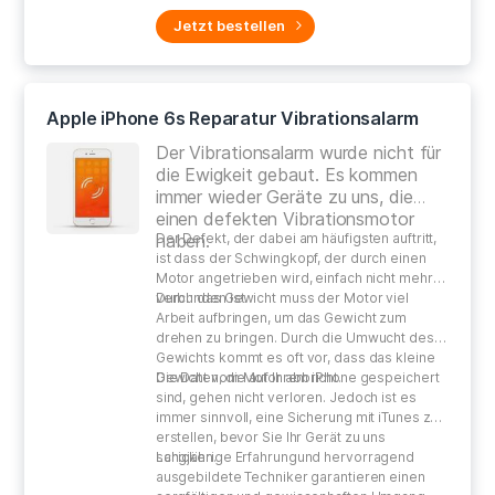
Jetzt bestellen
Apple iPhone 6s Reparatur Vibrationsalarm
Der Vibrationsalarm wurde nicht für
die Ewigkeit gebaut. Es kommen
immer wieder Geräte zu uns, die
einen defekten Vibrationsmotor
haben.
Der Defekt, der dabei am häufigsten auftritt,
ist dass der Schwingkopf, der durch einen
Motor angetrieben wird, einfach nicht mehr
verbunden ist.
Durch das Gewicht muss der Motor viel
Arbeit aufbringen, um das Gewicht zum
drehen zu bringen. Durch die Umwucht des
Gewichts kommt es oft vor, dass das kleine
Gewicht vom Motor abbricht.
Die Daten, die auf Ihrem iPhone gespeichert
sind, gehen nicht verloren. Jedoch ist es
immer sinnvoll, eine Sicherung mit iTunes zu
erstellen, bevor Sie Ihr Gerät zu uns
schicken.
Langjährige Erfahrungund hervorragend
ausgebildete Techniker garantieren einen