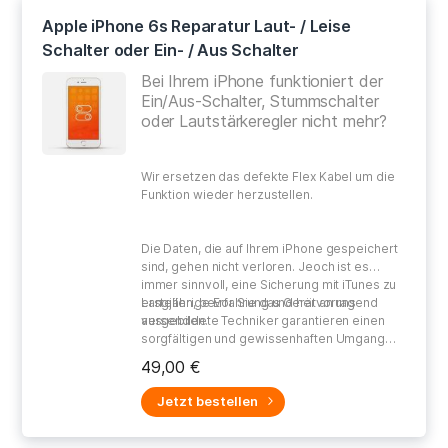
Apple iPhone 6s Reparatur Laut- / Leise
Schalter oder Ein- / Aus Schalter
Bei Ihrem iPhone funktioniert der
Ein/Aus-Schalter, Stummschalter
oder Lautstärkeregler nicht mehr?
Wir ersetzen das defekte Flex Kabel um die
Funktion wieder herzustellen.
Die Daten, die auf Ihrem iPhone gespeichert
sind, gehen nicht verloren. Jeoch ist es
immer sinnvoll, eine Sicherung mit iTunes zu
erstellen, bevor Sie das Gerät an uns
Langjährige Erfahrung und hervorragend
versenden.
ausgebildete Techniker garantieren einen
sorgfältigen und gewissenhaften Umgang
bei der Reparatur Ihres defekten Gerätes.
49,00 €
Jetzt bestellen