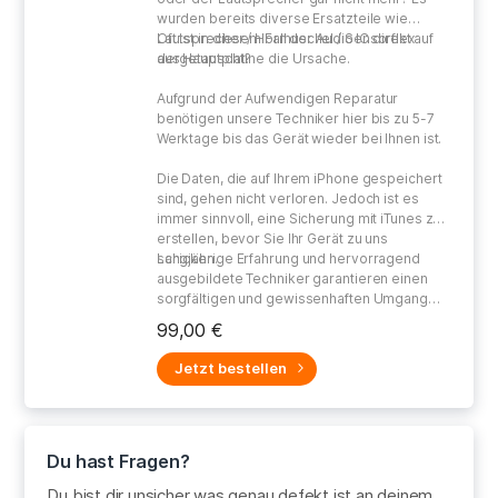
wurden bereits diverse Ersatzteile wie
Lautsprecher / Hörmuschel / Sensorflex
Oft ist in diesem Fall der Audio IC direkt auf
ausgetauscht?
der Hauptplatine die Ursache.
Aufgrund der Aufwendigen Reparatur
benötigen unsere Techniker hier bis zu 5-7
Werktage bis das Gerät wieder bei Ihnen ist.
Die Daten, die auf Ihrem iPhone gespeichert
sind, gehen nicht verloren. Jedoch ist es
immer sinnvoll, eine Sicherung mit iTunes zu
erstellen, bevor Sie Ihr Gerät zu uns
schicken.
Langjährige Erfahrung und hervorragend
ausgebildete Techniker garantieren einen
sorgfältigen und gewissenhaften Umgang
bei der Reparatur Ihres defekten Gerätes.
99,00 €
Jetzt bestellen
Du hast Fragen?
Du bist dir unsicher was genau defekt ist an deinem