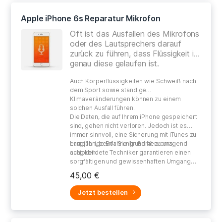
Apple iPhone 6s Reparatur Mikrofon
Oft ist das Ausfallen des Mikrofons
oder des Lautsprechers darauf
zurück zu führen, dass Flüssigkeit in
genau diese gelaufen ist.
Auch Körperflüssigkeiten wie Schweiß nach
dem Sport sowie ständige
Klimaveränderungen können zu einem
solchen Ausfall führen.
Die Daten, die auf Ihrem iPhone gespeichert
sind, gehen nicht verloren. Jedoch ist es
immer sinnvoll, eine Sicherung mit iTunes zu
erstellen, bevor Sie Ihr Gerät zu uns
Langjährige Erfahrung und hervorragend
schicken.
ausgebildete Techniker garantieren einen
sorgfältigen und gewissenhaften Umgang
bei der Reparatur Ihres defekten Gerätes.
45,00 €
Jetzt bestellen