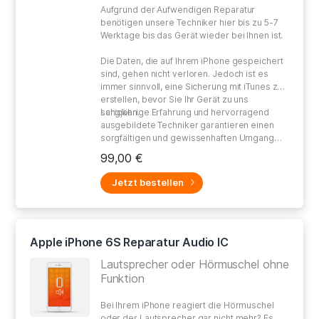
Aufgrund der Aufwendigen Reparatur
benötigen unsere Techniker hier bis zu 5-7
Werktage bis das Gerät wieder bei Ihnen ist.
Die Daten, die auf Ihrem iPhone gespeichert
sind, gehen nicht verloren. Jedoch ist es
immer sinnvoll, eine Sicherung mit iTunes zu
erstellen, bevor Sie Ihr Gerät zu uns
schicken.
Langjährige Erfahrung und hervorragend
ausgebildete Techniker garantieren einen
sorgfältigen und gewissenhaften Umgang
bei der Reparatur Ihres defekten Gerätes.
99,00 €
Jetzt bestellen
Apple iPhone 6S Reparatur Audio IC
Lautsprecher oder Hörmuschel ohne
Funktion
Bei Ihrem iPhone reagiert die Hörmuschel
oder der Lautsprecher gar nicht mehr? Es