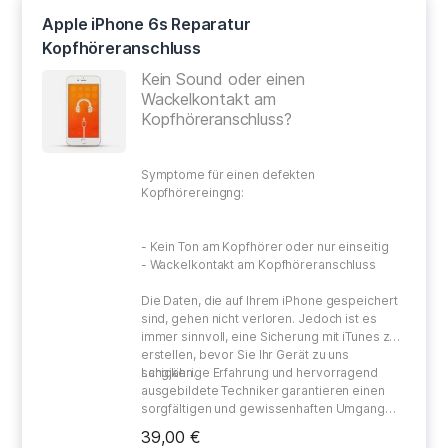
Apple iPhone 6s Reparatur
Kopfhöreranschluss
Kein Sound oder einen
Wackelkontakt am
Kopfhöreranschluss?
Symptome für einen defekten
Kopfhörereingng:
- Kein Ton am Kopfhörer oder nur einseitig
- Wackelkontakt am Kopfhöreranschluss
Die Daten, die auf Ihrem iPhone gespeichert
sind, gehen nicht verloren. Jedoch ist es
immer sinnvoll, eine Sicherung mit iTunes zu
erstellen, bevor Sie Ihr Gerät zu uns
schicken.
Langjährige Erfahrung und hervorragend
ausgebildete Techniker garantieren einen
sorgfältigen und gewissenhaften Umgang
bei der Reparatur Ihres defekten Gerätes.
39,00 €