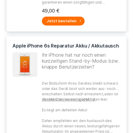
garantieren einen sorgfältigen und
gewissenhaften Umgang bei der Reparatur
49,00 €
Ihres defekten Gerätes.
Jetzt bestellen
Apple iPhone 6s Reparatur Akku / Akkutausch
Ihr iPhone hat nur noch einen
kurzzeitigen Stand-by-Modus bzw.
knappe Benutzerzeiten?
Der Bildschirm Ihres Gerätes bleibt schwarz
oder das Gerät lässt sich weder aus- noch
einschalten. Selbst nach erneutem Laden ist
der Akku binnen weniger Minuten leer.
Unsere Diagnose ist eindeutig:
Es liegt am defekten Akku!
Daher empfehlen wir den Austausch des
Akkus durch einen neuen, leistungsfähigeren
Akkumulator. Im angegebenen Preis ist