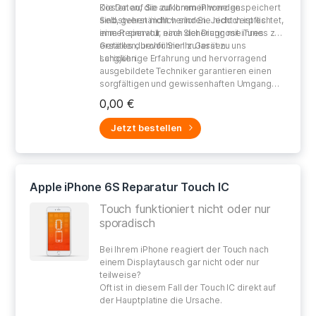
Kosten auf Sie zukommen werden.
Die Daten, die auf Ihrem iPhone gespeichert
Selbstverständlich sind Sie nicht verpflichtet,
sind, gehen nicht verloren. Jedoch ist es
eine Reperatur nach der Diagnose ihres
immer sinnvoll, eine Sicherung mit iTunes zu
Gerätes durchführen zu lassen.
erstellen, bevor Sie Ihr Gerät zu uns
schicken.
Langjährige Erfahrung und hervorragend
ausgebildete Techniker garantieren einen
sorgfältigen und gewissenhaften Umgang
bei der Reparatur Ihres defekten Gerätes.
0,00 €
Jetzt bestellen
Apple iPhone 6S Reparatur Touch IC
Touch funktioniert nicht oder nur
sporadisch
Bei Ihrem iPhone reagiert der Touch nach
einem Displaytausch gar nicht oder nur
teilweise?
Oft ist in diesem Fall der Touch IC direkt auf
der Hauptplatine die Ursache.