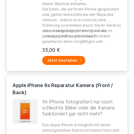
dieser Wechsel enthalten.
Die Daten, die auf Ihrem iPhone gespeichert
sind, gehen keinesfalls bei der Reparatur
verloren. Jedoch ist es sinnvoll, eine
Sicherung zu erstellen, bevor Sie Ihr Gerät zu
uns schicken oder persönlich bei uns im
Unsere langjährige Erfahrung und die
Ladengeschäft vorbeischauen.
hervorragend ausgebildeten Techniker
garantieren einen sorgfältigen und
gewissenhaften Umgang bei der Reparatur
35,00 €
Ihres defekten Gerätes.
Jetzt bestellen
Apple iPhone 6s Reparatur Kamera (Front /
Back)
Ihr iPhone fotografiert nur noch
schlechte Bilder oder die Kamera
funktioniert gar nicht mehr?
Das Apple iPhone ermöglicht mit seiner
leistungsstarken Kamera brillante Fotos und