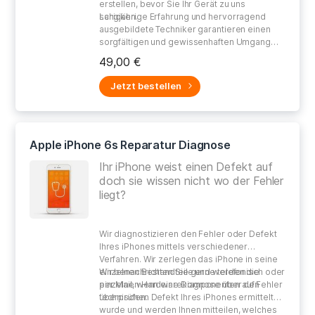
erstellen, bevor Sie Ihr Gerät zu uns
schicken.
Langjährige Erfahrung und hervorragend
ausgebildete Techniker garantieren einen
sorgfältigen und gewissenhaften Umgang
bei der Reparatur Ihres defekten Gerätes.
49,00 €
Jetzt bestellen
Apple iPhone 6s Reparatur Diagnose
Ihr iPhone weist einen Defekt auf
doch sie wissen nicht wo der Fehler
liegt?
Wir diagnostizieren den Fehler oder Defekt
Ihres iPhones mittels verschiedener
Verfahren. Wir zerlegen das iPhone in seine
einzelnen Bestandteile und werden die
Wir benachrichten Sie gerne telefonisch oder
einzelnen Hardwarekomponenten auf Fehler
per Mail, wenn eine Diagnose über den
überprüfen.
technischen Defekt Ihres iPhones ermittelt
wurde und werden Ihnen mitteilen, welches