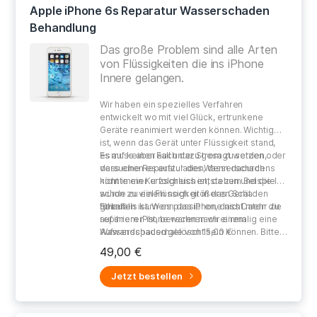
Apple iPhone 6s Reparatur Wasserschaden
Behandlung
Das große Problem sind alle Arten
von Flüssigkeiten die ins iPhone
Innere gelangen.
Wir haben ein spezielles Verfahren
entwickelt wo mit viel Glück, ertrunkene
Geräte reanimiert werden können. Wichtig
ist, wenn das Gerät unter Flüssigkeit stand,
es auf keinen Fall unter Strom zu setzen oder
Es muss aber auch dazu gesagt werden,
versuchen es aufzuladen, denn dadurch
dass eine Reperatur des Wasserschadens
könnte ein Kurzschluss entstehen und die
nicht immer erfolgreich ist, da zum Beispiel
würde zu einem noch größeren Schaden
schon zu viel Flüssigkeit in das Gerät
.
führen.
gelaufen ist. Wenn das iPhone nicht mehr zu
Ebenfalls kann es passieren, dass Daten die
reparieren ist, berechnen wir einmalig eine
auf ihrem iPhone waren nach einem
Aufwandspauschale von 15,00 €
Wasserschaden gelöscht sein können. Bitte
beachten Sie, das wir darauf keinen Einfluss
49,00 €
haben.
Jetzt bestellen