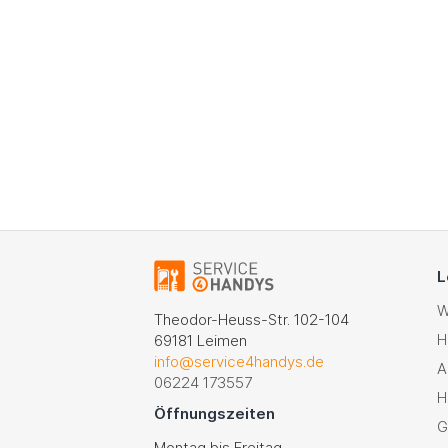
L
W
Theodor-Heuss-Str. 102-104
H
69181 Leimen
info@service4handys.de
A
06224 173557
H
Öffnungszeiten
G
Montag bis Freitag