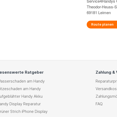
Service4Handy
Theodor-Heuss-S
69181 Leimen
Route planen
esenswerte Ratgeber
Zahlung &
asserschaden am Handy
Reparaturp
itzeschaden am Handy
Versandkos
ufgeblähter Handy Akku
Zahlungsmö
andy Display Reparatur
FAQ
rüner Strich iPhone Display