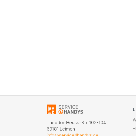
L
W
Theodor-Heuss-Str. 102-104
H
69181 Leimen
info@service4handys.de