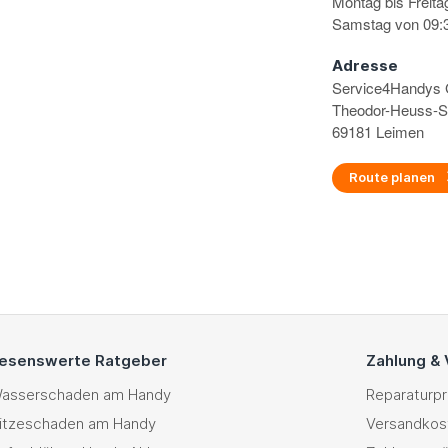
Montag bis Freita
Samstag von 09:3
Adresse
Service4Handy
Theodor-Heuss-S
69181 Leimen
Route planen
esenswerte Ratgeber
Zahlung &
asserschaden am Handy
Reparaturp
itzeschaden am Handy
Versandkos