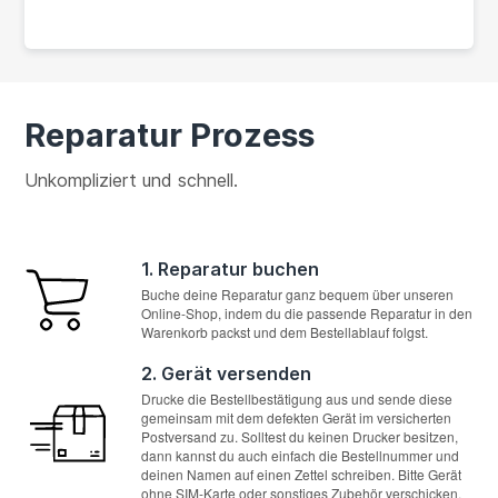
Reparatur Prozess
Unkompliziert und schnell.
1. Reparatur buchen
Buche deine Reparatur ganz bequem über unseren
Online-Shop, indem du die passende Reparatur in den
Warenkorb packst und dem Bestellablauf folgst.
2. Gerät versenden
Drucke die Bestellbestätigung aus und sende diese
gemeinsam mit dem defekten Gerät im versicherten
Postversand zu. Solltest du keinen Drucker besitzen,
dann kannst du auch einfach die Bestellnummer und
deinen Namen auf einen Zettel schreiben. Bitte Gerät
ohne SIM-Karte oder sonstiges Zubehör verschicken.