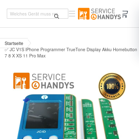
Mein 
Startseite
✅ JC V1S iPhone Programmer TrueTone Display Akku Homebutton
7 8 X XS 11 Pro Max