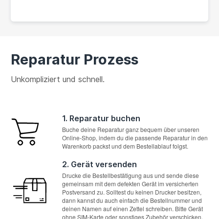
Reparatur Prozess
Unkompliziert und schnell.
1. Reparatur buchen
Buche deine Reparatur ganz bequem über unseren
Online-Shop, indem du die passende Reparatur in den
Warenkorb packst und dem Bestellablauf folgst.
2. Gerät versenden
Drucke die Bestellbestätigung aus und sende diese
gemeinsam mit dem defekten Gerät im versicherten
Postversand zu. Solltest du keinen Drucker besitzen,
dann kannst du auch einfach die Bestellnummer und
deinen Namen auf einen Zettel schreiben. Bitte Gerät
ohne SIM-Karte oder sonstiges Zubehör verschicken.