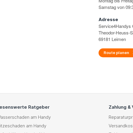
Montag bis Freita
Samstag von 09:3
Adresse
Service4Handy
Theodor-Heuss-S
69181 Leimen
Route planen
esenswerte Ratgeber
Zahlung &
asserschaden am Handy
Reparaturp
itzeschaden am Handy
Versandkos