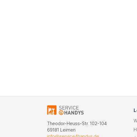
L
W
Theodor-Heuss-Str. 102-104
H
69181 Leimen
info@service4handys.de