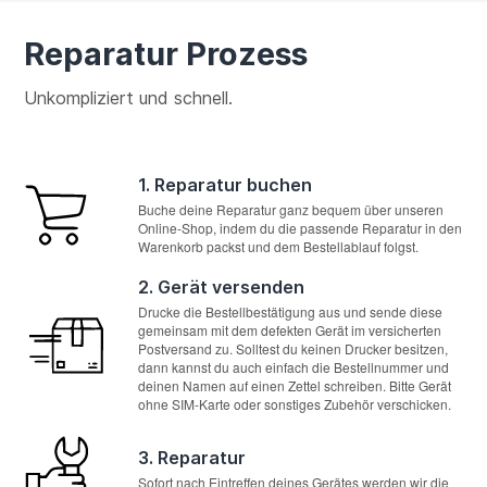
Reparatur Prozess
Unkompliziert und schnell.
1. Reparatur buchen
Buche deine Reparatur ganz bequem über unseren
Online-Shop, indem du die passende Reparatur in den
Warenkorb packst und dem Bestellablauf folgst.
2. Gerät versenden
Drucke die Bestellbestätigung aus und sende diese
gemeinsam mit dem defekten Gerät im versicherten
Postversand zu. Solltest du keinen Drucker besitzen,
dann kannst du auch einfach die Bestellnummer und
deinen Namen auf einen Zettel schreiben. Bitte Gerät
ohne SIM-Karte oder sonstiges Zubehör verschicken.
3. Reparatur
Sofort nach Eintreffen deines Gerätes werden wir die