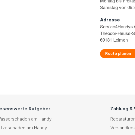
Montag bis Freita
Samstag von 09:3
Adresse
Service4Handy
Theodor-Heuss-S
69181 Leimen
Route planen
esenswerte Ratgeber
Zahlung &
asserschaden am Handy
Reparaturp
itzeschaden am Handy
Versandkos