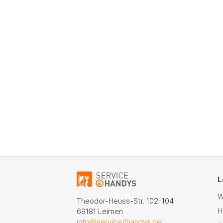
L
W
Theodor-Heuss-Str. 102-104
H
69181 Leimen
info@service4handys.de