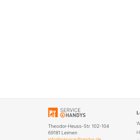
L
W
Theodor-Heuss-Str. 102-104
H
69181 Leimen
info@service4handys.de