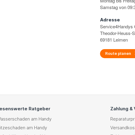
Montag bis Freita
Samstag von 09:3
Adresse
Service4Handy
Theodor-Heuss-S
69181 Leimen
Route planen
esenswerte Ratgeber
Zahlung &
asserschaden am Handy
Reparaturp
itzeschaden am Handy
Versandkos