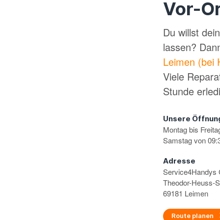
Vor-Or
Du willst de
lassen? Dan
Leimen (bei 
Viele Repara
Stunde erled
Unsere Öffnun
Montag bis Freita
Samstag von 09:3
Adresse
Service4Handy
Theodor-Heuss-S
69181 Leimen
Route planen