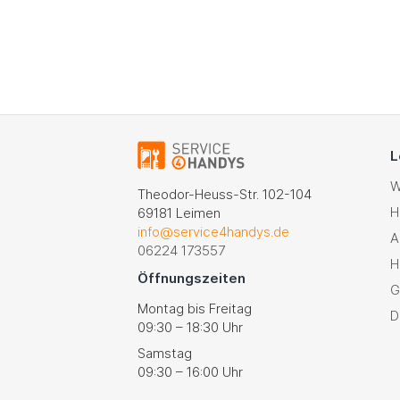
L
W
Theodor-Heuss-Str. 102-104
H
69181 Leimen
info@service4handys.de
A
06224 173557
H
Öffnungszeiten
G
Montag bis Freitag
D
09:30 – 18:30 Uhr
Samstag
09:30 – 16:00 Uhr