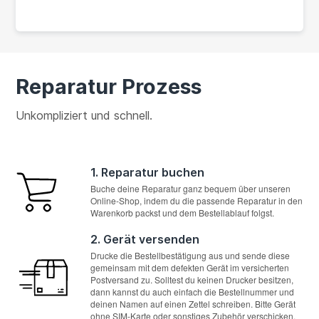
Reparatur Prozess
Unkompliziert und schnell.
1. Reparatur buchen
Buche deine Reparatur ganz bequem über unseren
Online-Shop, indem du die passende Reparatur in den
Warenkorb packst und dem Bestellablauf folgst.
2. Gerät versenden
Drucke die Bestellbestätigung aus und sende diese
gemeinsam mit dem defekten Gerät im versicherten
Postversand zu. Solltest du keinen Drucker besitzen,
dann kannst du auch einfach die Bestellnummer und
deinen Namen auf einen Zettel schreiben. Bitte Gerät
ohne SIM-Karte oder sonstiges Zubehör verschicken.