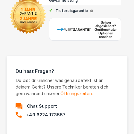
Gewährleistung
✔
Tiefpreisgarantie
i
Schon
abgesichert?
Geräteschutz-
Optionen
ansehen
Du hast Fragen?
Du bist dir unsicher was genau defekt ist an
deinem Gerät? Unsere Techniker beraten dich
gern während unserer
Öffnungszeiten
.
Chat Support
+49 6224 173557