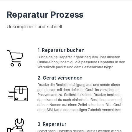
Reparatur Prozess
Unkompliziert und schnell.
1. Reparatur buchen
Buche deine Reparatur ganz bequem über unseren
Online-Shop, indem du die passende Reparatur in den
Warenkorb packst und dem Bestellablauf folgst.
2. Gerät versenden
Drucke die Bestellbestätigung aus und sende diese
gemeinsam mit dem defekten Gerät im versicherten
Postversand zu. Solltest du keinen Drucker besitzen,
dann kannst du auch einfach die Bestellnummer und
deinen Namen auf einen Zettel schreiben. Bitte Gerät
ohne SIM-Karte oder sonstiges Zubehör verschicken.
3. Reparatur
Sofort nach Eintreffen deines Gerätes werden wir die