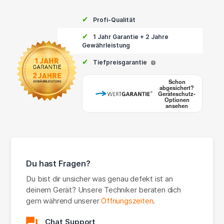
✔
Profi-Qualität
✔
1 Jahr Garantie + 2 Jahre
Gewährleistung
✔
Tiefpreisgarantie
i
Schon
abgesichert?
Geräteschutz-
Optionen
ansehen
Du hast Fragen?
Du bist dir unsicher was genau defekt ist an
deinem Gerät? Unsere Techniker beraten dich
gern während unserer
Öffnungszeiten
.
Chat Support