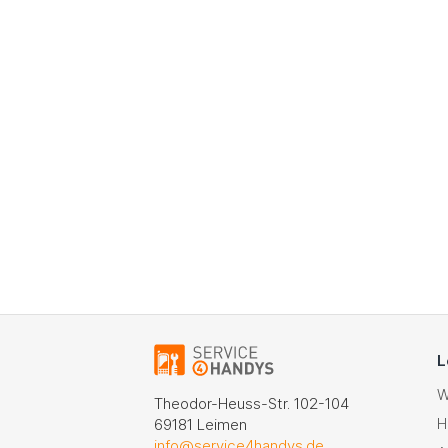
L
W
Theodor-Heuss-Str. 102-104
H
69181 Leimen
info@service4handys.de