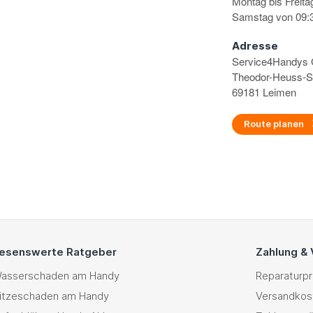
Montag bis Freita
Samstag von 09:3
Adresse
Service4Handy
Theodor-Heuss-S
69181 Leimen
Route planen
esenswerte Ratgeber
Zahlung &
asserschaden am Handy
Reparaturp
itzeschaden am Handy
Versandkos