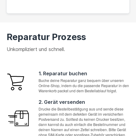
Reparatur Prozess
Unkompliziert und schnell.
1. Reparatur buchen
Buche deine Reparatur ganz bequem über unseren
Online-Shop, indem du die passende Reparatur in den
Warenkorb packst und dem Bestellablauf folgst.
2. Gerät versenden
Drucke die Bestellbestätigung aus und sende diese
gemeinsam mit dem defekten Gerät im versicherten
Postversand zu. Solltest du keinen Drucker besitzen,
dann kannst du auch einfach die Bestellnummer und
deinen Namen auf einen Zettel schreiben. Bitte Gerät
ohne SIM-Karte oder sonstiges Zubehör verschicken.