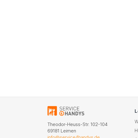
L
W
Theodor-Heuss-Str. 102-104
H
69181 Leimen
info@service4handys.de