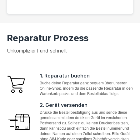
Reparatur Prozess
Unkompliziert und schnell.
1. Reparatur buchen
Buche deine Reparatur ganz bequem über unseren
Online-Shop, indem du die passende Reparatur in den
Warenkorb packst und dem Bestellablauf folgst.
2. Gerät versenden
Drucke die Bestellbestätigung aus und sende diese
gemeinsam mit dem defekten Gerät im versicherten
Postversand zu. Solltest du keinen Drucker besitzen,
dann kannst du auch einfach die Bestellnummer und
deinen Namen auf einen Zettel schreiben. Bitte Gerät
ohne SIM-Karte oder sonstiges Zubehör verschicken.