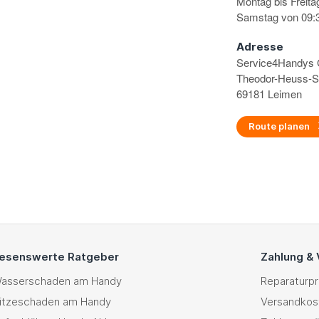
Montag bis Freita
Samstag von 09:3
Adresse
Service4Handy
Theodor-Heuss-S
69181 Leimen
Route planen
esenswerte Ratgeber
Zahlung &
asserschaden am Handy
Reparaturp
itzeschaden am Handy
Versandkos