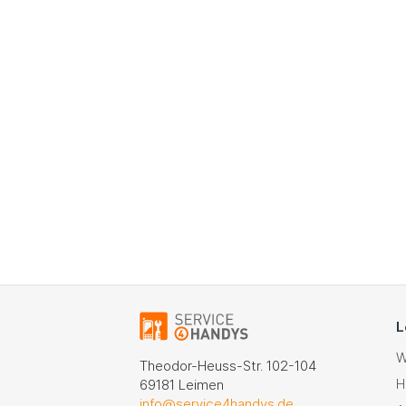
L
W
Theodor-Heuss-Str. 102-104
H
69181 Leimen
info@service4handys.de