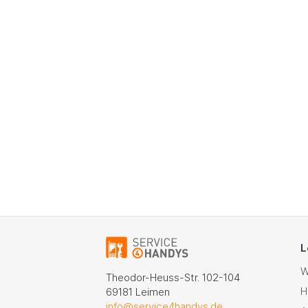
L
W
Theodor-Heuss-Str. 102-104
H
69181 Leimen
info@service4handys.de