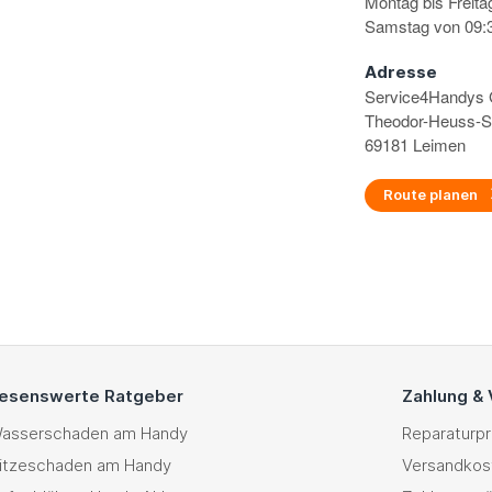
Montag bis Freita
Samstag von 09:3
Adresse
Service4Handy
Theodor-Heuss-S
69181 Leimen
Route planen
esenswerte Ratgeber
Zahlung &
asserschaden am Handy
Reparaturp
itzeschaden am Handy
Versandkos