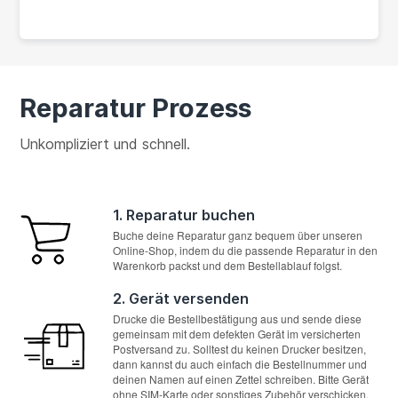
Reparatur Prozess
Unkompliziert und schnell.
1. Reparatur buchen
Buche deine Reparatur ganz bequem über unseren
Online-Shop, indem du die passende Reparatur in den
Warenkorb packst und dem Bestellablauf folgst.
2. Gerät versenden
Drucke die Bestellbestätigung aus und sende diese
gemeinsam mit dem defekten Gerät im versicherten
Postversand zu. Solltest du keinen Drucker besitzen,
dann kannst du auch einfach die Bestellnummer und
deinen Namen auf einen Zettel schreiben. Bitte Gerät
ohne SIM-Karte oder sonstiges Zubehör verschicken.