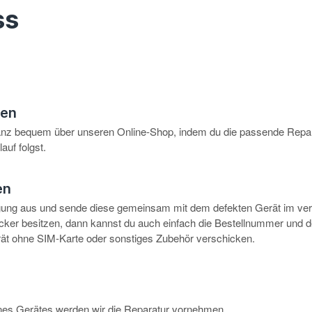
ss
hen
anz bequem über unseren Online-Shop, indem du die passende Repar
auf folgst.
en
igung aus und sende diese gemeinsam mit dem defekten Gerät im ve
rucker besitzen, dann kannst du auch einfach die Bestellnummer und 
erät ohne SIM-Karte oder sonstiges Zubehör verschicken.
eines Gerätes werden wir die Reparatur vornehmen.