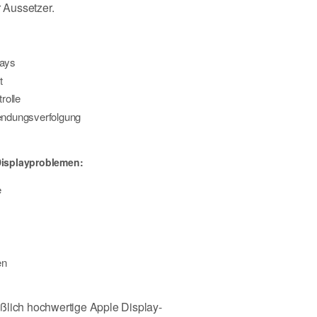
r Aussetzer.
lays
t
trolle
endungsverfolgung
 Displayproblemen:
e
en
ßlich hochwertige Apple Display-