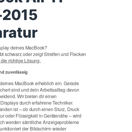
-2015
aratur
isplay deines MacBook?
ibt schwarz oder zeigt Streifen und Flecken
 die richtige Lösung.
nd zuverlässig
g deines MacBook erheblich ein. Gerade
hert sind und dein Arbeitsalltag davon
eidend. Wir bieten dir einen
Displays durch erfahrene Techniker.
nden ist – ob durch einen Sturz, Druck
tur oder Flüssigkeit in Gerätenähe – wird
durch werden sämtliche Anzeigeprobleme
nktioniert der Bildschirm wieder