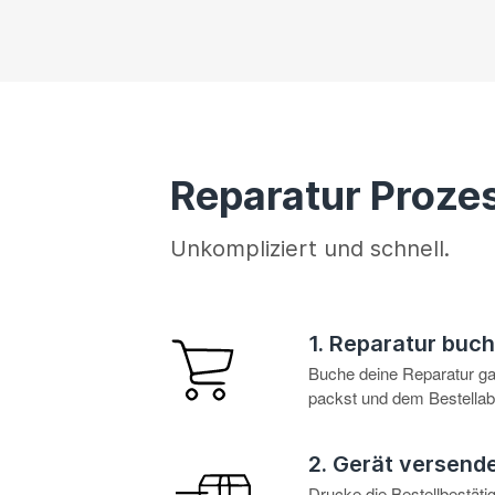
Reparatur Proze
Unkompliziert und schnell.
1. Reparatur buc
Buche deine Reparatur g
packst und dem Bestellabl
2. Gerät versend
Drucke die Bestellbestät