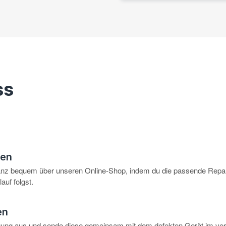
ss
hen
anz bequem über unseren Online-Shop, indem du die passende Repar
auf folgst.
en
igung aus und sende diese gemeinsam mit dem defekten Gerät im ve