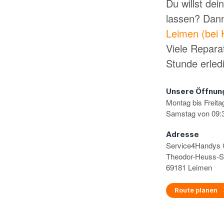
Du willst de
lassen? Dan
Leimen (bei 
Viele Repara
Stunde erled
Unsere Öffnun
Montag bis Freita
Samstag von 09:3
Adresse
Service4Handy
Theodor-Heuss-S
69181 Leimen
Route planen