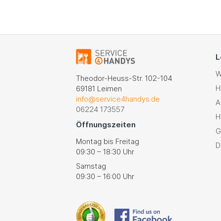
L
W
Theodor-Heuss-Str. 102-104
H
69181 Leimen
info@service4handys.de
A
06224 173557
H
Öffnungszeiten
G
Montag bis Freitag
D
09:30 – 18:30 Uhr
Samstag
09:30 – 16:00 Uhr