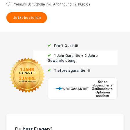
Premium Schutzfolie inkl. Anbringung
+
19,90 €
Jetzt bestellen
✔
Profi-Qualität
✔
1 Jahr Garantie + 2 Jahre
Gewährleistung
✔
Tiefpreisgarantie
i
Schon
abgesichert?
Geräteschutz-
Optionen
ansehen
Du hast Fragen?